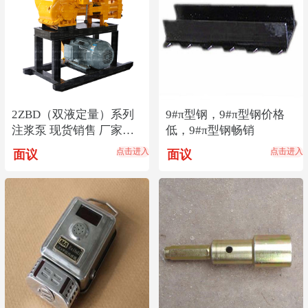
2ZBD（双液定量）系列
9#π型钢，9#π型钢价格
注浆泵 现货销售 厂家直
低，9#π型钢畅销
销
点击进入
点击进入
面议
面议