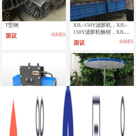
T型钢
XJL-150Y滤胶机，XJL-
150Y滤胶机畅销，XJL-
点击进入
面议
150Y滤胶机货源
点击进入
面议
YXJ－127矿用隔爆兼本
ZGT-013站岗亭 ZGT-013
安型语音信号播放器
站岗亭厂家 设备定做