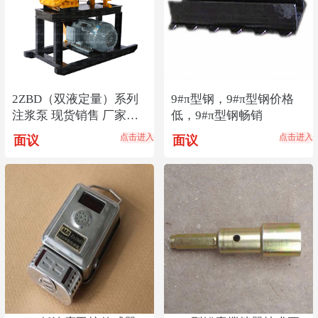
2ZBD（双液定量）系列
9#π型钢，9#π型钢价格
注浆泵 现货销售 厂家直
低，9#π型钢畅销
销
点击进入
点击进入
面议
面议