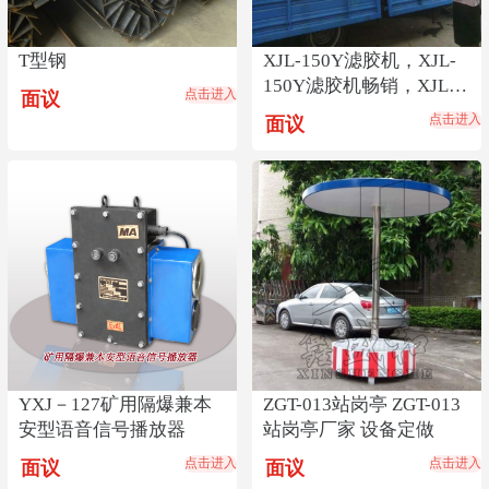
T型钢
XJL-150Y滤胶机，XJL-
150Y滤胶机畅销，XJL-
点击进入
面议
150Y滤胶机货源
点击进入
面议
YXJ－127矿用隔爆兼本
ZGT-013站岗亭 ZGT-013
安型语音信号播放器
站岗亭厂家 设备定做
点击进入
点击进入
面议
面议