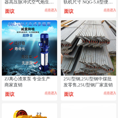
器高压脉冲式空气炮生产
轨机尺寸 NQG-5.8型便携
厂煤仓料仓清堵器
式内燃切轨机
点击进入
点击进入
面议
面议
ZJ离心渣浆泵 专业生产
25U型钢,25U型钢中煤批
商家直销
发零售,25U型钢厂家直销
点击进入
点击进入
面议
面议