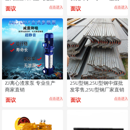
厂煤仓料仓清堵器
式内燃切轨机
点击进入
点击进入
面议
面议
ZJ离心渣浆泵 专业生产
25U型钢,25U型钢中煤批
商家直销
发零售,25U型钢厂家直销
点击进入
点击进入
面议
面议