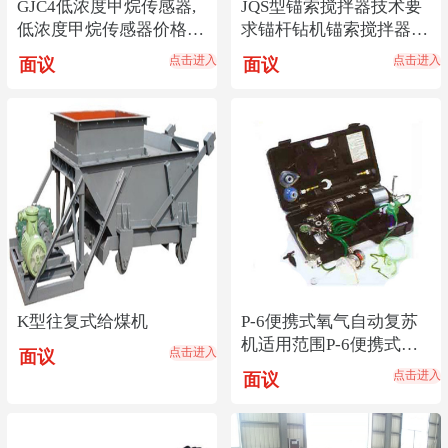
GJC4低浓度甲烷传感器,
JQS型锚索搅拌器技术要
低浓度甲烷传感器价格
求锚杆钻机锚索搅拌器安
低,传感器货源热销
装方式锚索搅拌器
点击进入
点击进入
面议
面议
K型往复式给煤机
P-6便携式氧气自动复苏
机适用范围P-6便携式氧
点击进入
面议
气自动复苏机产地
点击进入
面议