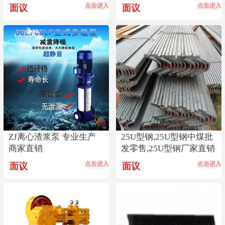
厂煤仓料仓清堵器
式内燃切轨机
点击进入
点击进入
面议
面议
ZJ离心渣浆泵 专业生产
25U型钢,25U型钢中煤批
商家直销
发零售,25U型钢厂家直销
点击进入
点击进入
面议
面议