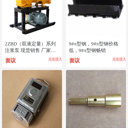
2ZBD（双液定量）系列
9#π型钢，9#π型钢价格
注浆泵 现货销售 厂家直
低，9#π型钢畅销
销
点击进入
点击进入
面议
面议