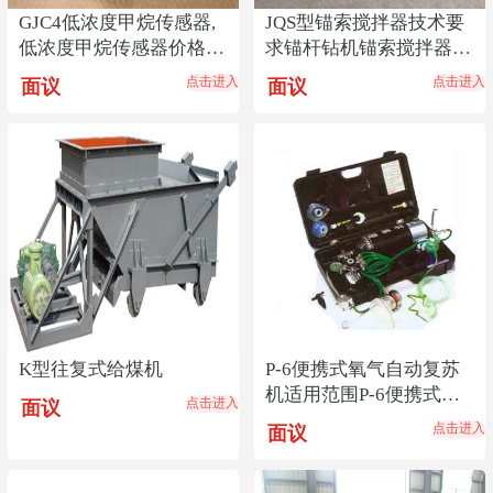
GJC4低浓度甲烷传感器,
JQS型锚索搅拌器技术要
低浓度甲烷传感器价格
求锚杆钻机锚索搅拌器安
低,传感器货源热销
装方式锚索搅拌器
点击进入
点击进入
面议
面议
K型往复式给煤机
P-6便携式氧气自动复苏
机适用范围P-6便携式氧
点击进入
面议
气自动复苏机产地
点击进入
面议