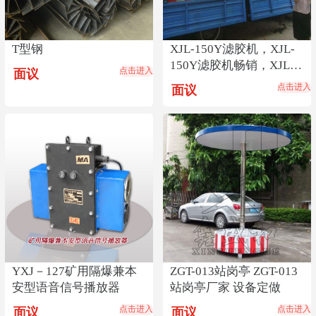
T型钢
XJL-150Y滤胶机，XJL-
150Y滤胶机畅销，XJL-
点击进入
面议
150Y滤胶机货源
点击进入
面议
YXJ－127矿用隔爆兼本
ZGT-013站岗亭 ZGT-013
安型语音信号播放器
站岗亭厂家 设备定做
点击进入
点击进入
面议
面议