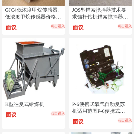
GJC4低浓度甲烷传感器,
JQS型锚索搅拌器技术要
低浓度甲烷传感器价格
求锚杆钻机锚索搅拌器安
低,传感器货源热销
装方式锚索搅拌器
点击进入
点击进入
面议
面议
K型往复式给煤机
P-6便携式氧气自动复苏
机适用范围P-6便携式氧
点击进入
面议
气自动复苏机产地
点击进入
面议