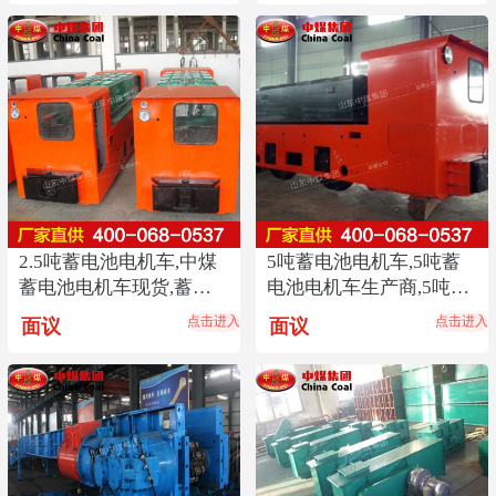
2.5吨蓄电池电机车,中煤
5吨蓄电池电机车,5吨蓄
蓄电池电机车现货,蓄电
电池电机车生产商,5吨蓄
池电机车厂家直销
电池电机车质量好
点击进入
点击进入
面议
面议