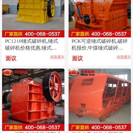
PC1210锤式破碎机,锤式
PCK可逆锤式破碎机,破碎
破碎机价格优惠,锤式破
机报价,中煤锤式破碎机
碎机现货直销
直销
点击进入
点击进入
面议
面议