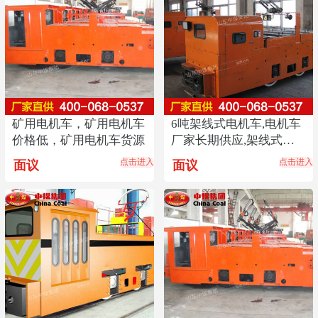
矿用电机车，矿用电机车
6吨架线式电机车,电机车
价格低，矿用电机车货源
厂家长期供应,架线式电
机车中煤价格优惠
点击进入
点击进入
面议
面议