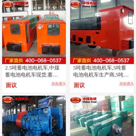
2.5吨蓄电池电机车,中煤
5吨蓄电池电机车,5吨蓄
蓄电池电机车现货,蓄电
电池电机车生产商,5吨蓄
池电机车厂家直销
电池电机车质量好
点击进入
点击进入
面议
面议