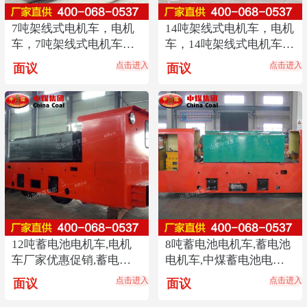
7吨架线式电机车，电机
14吨架线式电机车，电机
车，7吨架线式电机车厂
车，14吨架线式电机车厂
家直销
家直销
点击进入
点击进入
面议
面议
12吨蓄电池电机车,电机
8吨蓄电池电机车,蓄电池
车厂家优惠促销,蓄电池
电机车,中煤蓄电池电机
电机车直销
车生产商热销型号
点击进入
点击进入
面议
面议