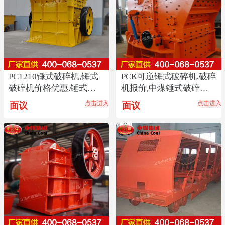
PC1210锤式破碎机,锤式
PCK可逆锤式破碎机,破碎
破碎机价格优惠,锤式破
机报价,中煤锤式破碎机
碎机现货直销
直销
点击进入
点击进入
面议
面议