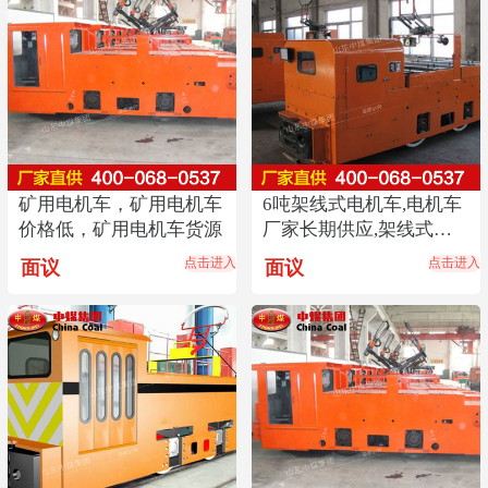
矿用电机车，矿用电机车
6吨架线式电机车,电机车
价格低，矿用电机车货源
厂家长期供应,架线式电
机车中煤价格优惠
点击进入
点击进入
面议
面议