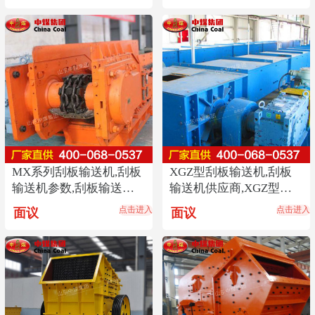
MX系列刮板输送机,刮板
XGZ型刮板输送机,刮板
输送机参数,刮板输送机
输送机供应商,XGZ型刮
专业生产商货源
板输送机供应优质现货
点击进入
点击进入
面议
面议