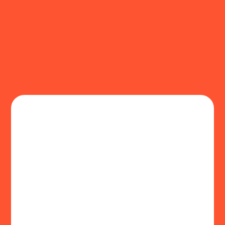
鹤壁市丰泰仪器仪表有限公司