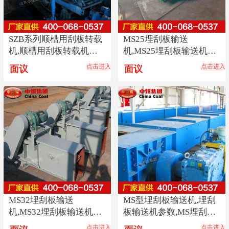
SZB系列顺槽用刮板转载
MS25埋刮板输送
机,顺槽用刮板转载机厂
机,MS25埋刮板输送机现
家,刮板转载机参数
货,中煤埋刮板输送机参
点击进入
点击进入
面议
面议
数
MS32埋刮板输送
MS型埋刮板输送机,埋刮
机,MS32埋刮板输送机直
板输送机参数,MS埋刮板
销,矿用埋刮板输送机参
输送机供应商直销
点击进入
点击进入