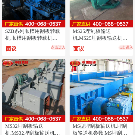
SZB系列顺槽用刮板转载
MS25埋刮板输送
机,顺槽用刮板转载机厂
机,MS25埋刮板输送机现
家,刮板转载机参数
货,中煤埋刮板输送机参
点击进入
点击进入
面议
面议
数
MS32埋刮板输送
MS型埋刮板输送机,埋刮
机,MS32埋刮板输送机直
板输送机参数,MS埋刮板