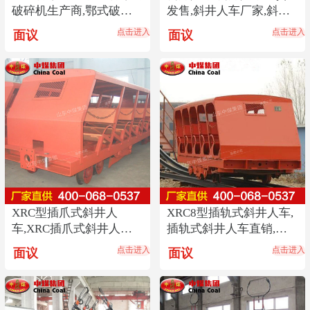
破碎机生产商,鄂式破碎
发售,斜井人车厂家,斜井
机出厂价格
人车热销型号
点击进入
点击进入
面议
面议
XRC型插爪式斜井人
XRC8型插轨式斜井人车,
车,XRC插爪式斜井人车
插轨式斜井人车直销,斜
厂家,插爪式斜井人车规
井人车货源热销型号
点击进入
点击进入
面议
面议
格