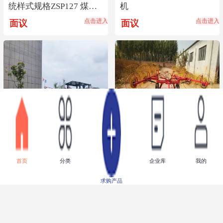
统样式规格ZSP127 煤矿
机
图像监视系统销售
点击进入
点击进入
面议
面议
井下30装载机操作方式装
优质圆盘搂草机 圆盘搂
首页
分类
企业库
我的
载机技术参数井下装载机
草机技术参数 圆盘搂草
机厂家直销
点击进入
点击进入
面议
面议
求购产品