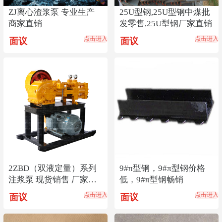
ZJ离心渣浆泵 专业生产
25U型钢,25U型钢中煤批
商家直销
发零售,25U型钢厂家直销
点击进入
点击进入
面议
面议
2ZBD（双液定量）系列
9#π型钢，9#π型钢价格
注浆泵 现货销售 厂家直
低，9#π型钢畅销
销
点击进入
点击进入
面议
面议