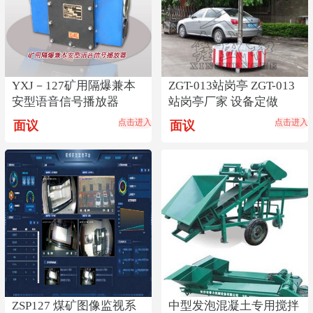
YXJ－127矿用隔爆兼本
ZGT-013站岗亭 ZGT-013
安型语音信号播放器
站岗亭厂家 设备定做
点击进入
点击进入
面议
面议
ZSP127 煤矿图像监视系
中型发泡混凝土专用搅拌