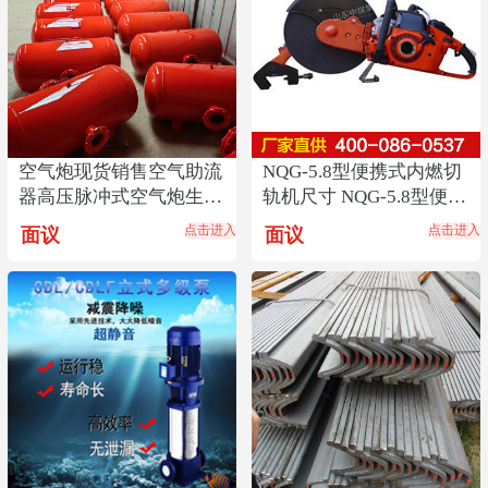
空气炮现货销售空气助流
NQG-5.8型便携式内燃切
器高压脉冲式空气炮生产
轨机尺寸 NQG-5.8型便携
厂煤仓料仓清堵器
式内燃切轨机
点击进入
点击进入
面议
面议