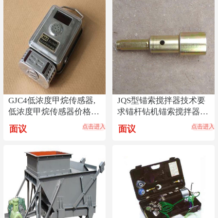
GJC4低浓度甲烷传感器,
JQS型锚索搅拌器技术要
低浓度甲烷传感器价格
求锚杆钻机锚索搅拌器安
低,传感器货源热销
装方式锚索搅拌器
点击进入
点击进入
面议
面议