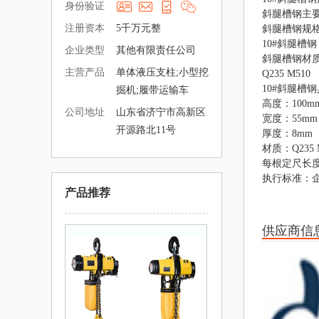
身份验证
斜腿槽钢主
注册资本
5千万元整
斜腿槽钢规
10#斜腿槽钢
企业类型
其他有限责任公司
斜腿槽钢材
主营产品
单体液压支柱;小型挖
Q235 M510
10#斜腿槽
掘机;履带运输车
高度：100m
公司地址
山东省济宁市高新区
宽度：55mm
开源路北11号
厚度：8mm
材质：Q235 
每根定尺长度
执行标准：企业
产品推荐
供应商信