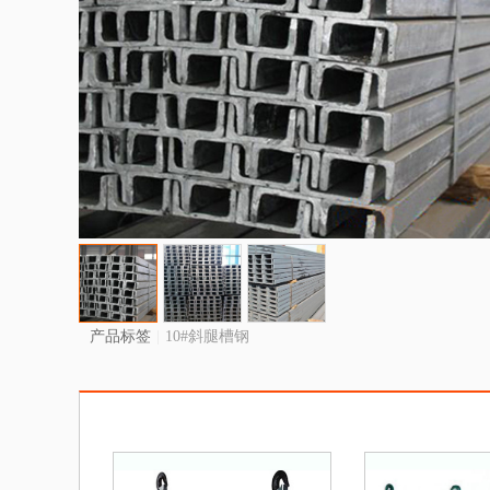
产品标签
|
10#斜腿槽钢