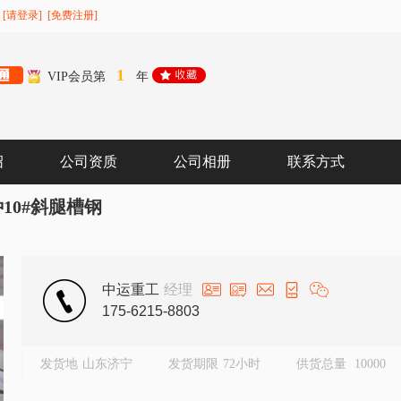
[请登录]
[免费注册]
1
VIP会员第
年
绍
公司资质
公司相册
联系方式
10#斜腿槽钢
中运重工
经理
175-6215-8803
发货地
山东济宁
发货期限
72小时
供货总量
10000