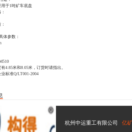
要用于1吨矿车底盘
格：
质：
钢具体参数：
m
M510
有4.85米和8.05米，订货时请指出。
标准Q/LT001-2004
息
杭州中运重工有限公司
亿