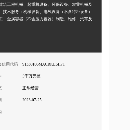
建筑工程机械、起重机设备、环保设备、农业机械及
、技术服务；机械设备、电气设备（不含特种设备）
工；金属容器（不含压力容器）制造、维修；汽车及
电机、电工器材、建筑材料销售；包装箱制造；货物
审批的货物和技术进出口除外）。（依法须经批准的
营活动）
会信用代码
91330106MACRKL6H7T
本
5千万元整
态
正常经营
期
2023-07-25
构