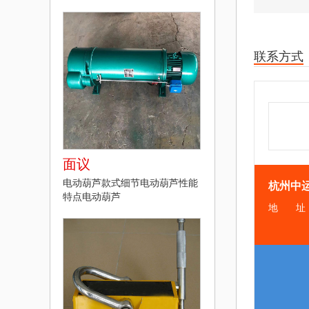
联系方式
面议
电动葫芦款式细节电动葫芦性能
杭州中
特点电动葫芦
电
传
地
话
真
址
公司主页