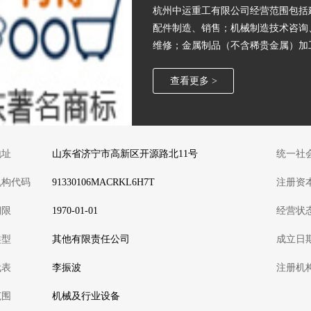
杭州中运重工有限公司经营范围包括
配件制造、销售；机械制造技术咨询
维修；金属制品（不含稀贵金属）加
配件、金属材料（不含稀贵金属）、
及技术进出口（国家禁止或涉及行政
查看更多 >
项目，经相关部门批准后方可开展经
地址
山东省济宁市高新区开源路北11号
统一社
机构代码
91330106MACRKL6H7T
注册资
期限
1970-01-01
经营状
类型
其他有限责任公司
成立日
代表
李振波
注册机
范围
机械及行业设备