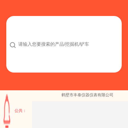

限公司
鹤壁市丰泰仪器仪表有限公司
公共：