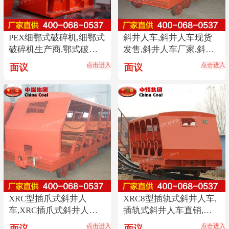
PEX细鄂式破碎机,细鄂式
斜井人车,斜井人车现货
破碎机生产商,鄂式破碎
发售,斜井人车厂家,斜井
机出厂价格
人车热销型号
点击进入
点击进入
面议
面议
XRC型插爪式斜井人
XRC8型插轨式斜井人车,
车,XRC插爪式斜井人车
插轨式斜井人车直销,斜
厂家,插爪式斜井人车规
井人车货源热销型号
点击进入
点击进入
面议
面议