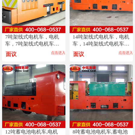
7吨架线式电机车，电机
14吨架线式电机车，电机
车，7吨架线式电机车厂
车，14吨架线式电机车厂
家直销
家直销
点击进入
点击进入
面议
面议
12吨蓄电池电机车,电机
8吨蓄电池电机车,蓄电池