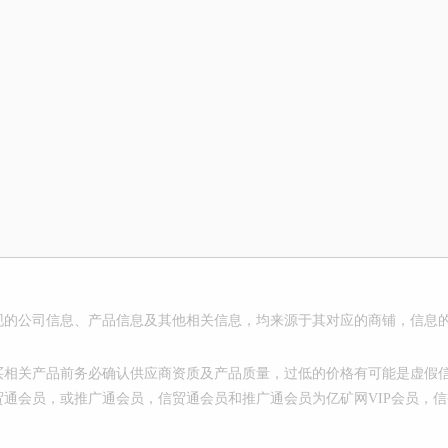
现的公司信息、产品信息及其他相关信息，均来源于其对应的商铺，信息
买相关产品前务必确认供应商资质及产品质量，过低的价格有可能是虚假信
贸通会员，或推广通会员，信贸通会员和推广通会员为亿矿网VIP会员，