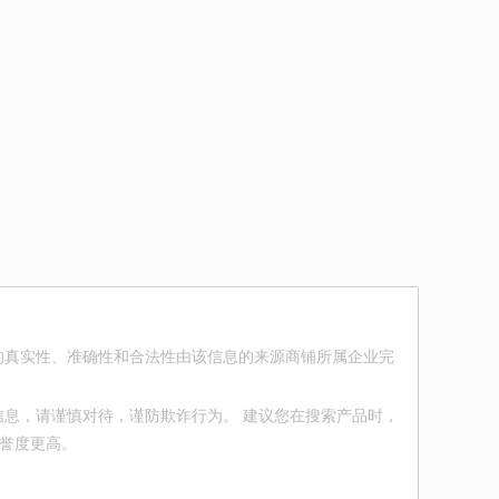
的真实性、准确性和合法性由该信息的来源商铺所属企业完
息，请谨慎对待，谨防欺诈行为。 建议您在搜索产品时，
信誉度更高。