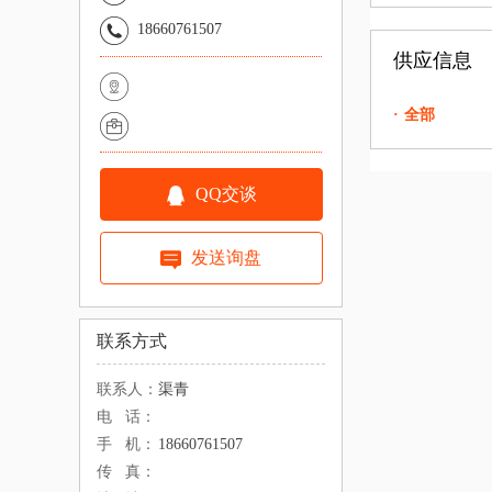
18660761507
供应信息
·
全部
QQ交谈
发送询盘
联系方式
联系人：
渠青
电 话：
手 机：
18660761507
传 真：