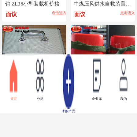
销 ZL36小型装载机价格
中煤压风供水自救装置,
供水自救器直销
点击进入
点击进入
面议
面议
BK-C02急救箱,急救箱厂
压缩氧气自救器,氧气自
首页
分类
企业库
我的
家直销,BK-C02急救箱价
救器厂家直销,压缩氧气
格优惠
自救器中煤报价
点击进入
点击进入
面议
面议
求购产品