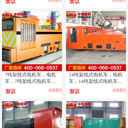
点击进入
点击进入
面议
面议
7吨架线式电机车，电机
14吨架线式电机车，电机
车，7吨架线式电机车厂
车，14吨架线式电机车厂
家直销
家直销
点击进入
点击进入
面议
面议