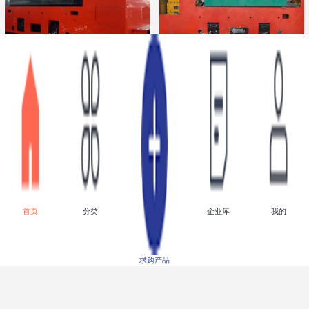
12吨蓄电池电机车,电机
8吨蓄电池电机车,蓄电池
车厂家优惠促销,蓄电池
电机车,中煤蓄电池电机
电机车直销
车生产商热销型号
点击进入
点击进入
面议
面议
首页
分类
企业库
我的
求购产品
2.5吨蓄电池电机车,中煤
5吨蓄电池电机车,5吨蓄