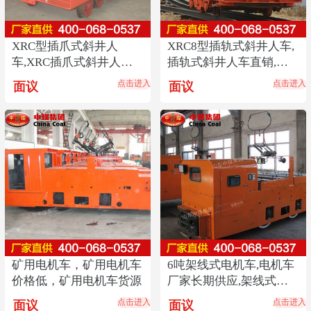
XRC型插爪式斜井人
XRC8型插轨式斜井人车,
车,XRC插爪式斜井人车
插轨式斜井人车直销,斜
厂家,插爪式斜井人车规
井人车货源热销型号
点击进入
点击进入
面议
面议
格
矿用电机车，矿用电机车
6吨架线式电机车,电机车
价格低，矿用电机车货源
厂家长期供应,架线式电
机车中煤价格优惠
点击进入
点击进入
面议
面议