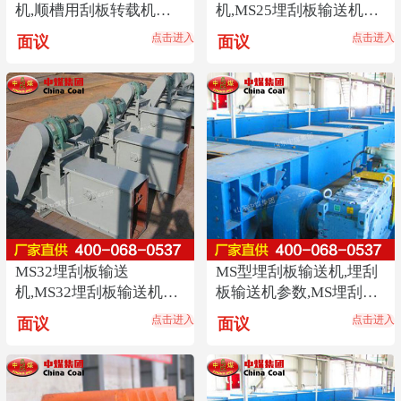
机,顺槽用刮板转载机厂
机,MS25埋刮板输送机现
家,刮板转载机参数
货,中煤埋刮板输送机参
点击进入
点击进入
面议
面议
数
MS32埋刮板输送
MS型埋刮板输送机,埋刮
机,MS32埋刮板输送机直
板输送机参数,MS埋刮板
销,矿用埋刮板输送机参
输送机供应商直销
点击进入
点击进入
面议
面议
数