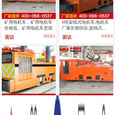
矿用电机车，矿用电机车
6吨架线式电机车,电机车
价格低，矿用电机车货源
厂家长期供应,架线式电
机车中煤价格优惠
点击进入
点击进入
面议
面议
7吨架线式电机车，电机
14吨架线式电机车，电机
车，7吨架线式电机车厂
车，14吨架线式电机车厂
家直销
家直销