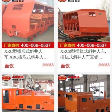
XRC型插爪式斜井人
XRC8型插轨式斜井人车,
车,XRC插爪式斜井人车
插轨式斜井人车直销,斜
厂家,插爪式斜井人车规
井人车货源热销型号
点击进入
点击进入
面议
面议
格