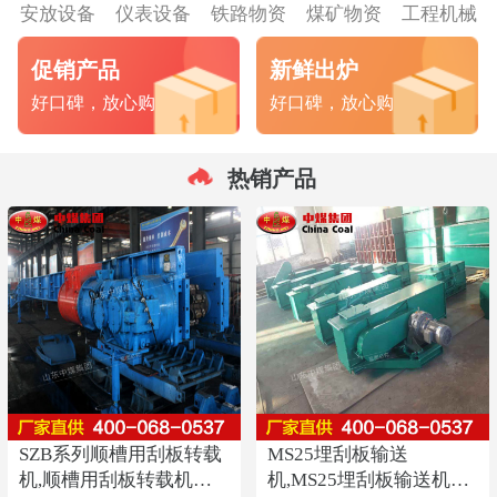
安放设备
仪表设备
铁路物资
煤矿物资
工程机械
促销产品
新鲜出炉
好口碑，放心购
好口碑，放心购
热销产品
SZB系列顺槽用刮板转载
MS25埋刮板输送
机,顺槽用刮板转载机厂
机,MS25埋刮板输送机现