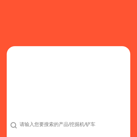
鹤壁市丰泰仪器仪表有限公司
