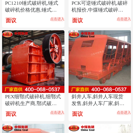
PC1210锤式破碎机,锤式
PCK可逆锤式破碎机,破碎
破碎机价格优惠,锤式破
机报价,中煤锤式破碎机
碎机现货直销
直销
点击进入
点击进入
面议
面议
PEX细鄂式破碎机,细鄂式
斜井人车,斜井人车现货
破碎机生产商,鄂式破碎
发售,斜井人车厂家,斜井
机出厂价格
人车热销型号
点击进入
点击进入
面议
面议