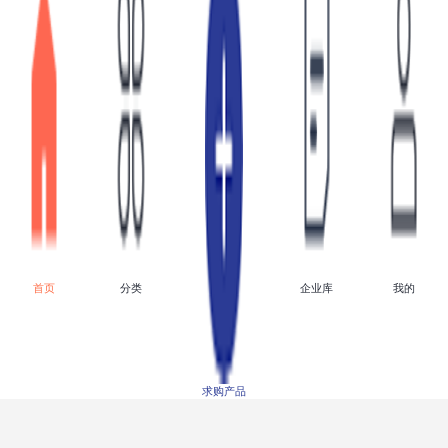
点击进入
点击进入
面议
面议
12吨蓄电池电机车,电机
8吨蓄电池电机车,蓄电池
车厂家优惠促销,蓄电池
电机车,中煤蓄电池电机
首页
分类
企业库
我的
电机车直销
车生产商热销型号
点击进入
点击进入
面议
面议
求购产品