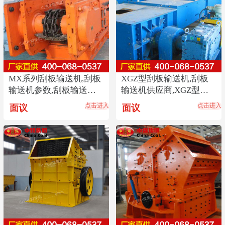
MX系列刮板输送机,刮板
XGZ型刮板输送机,刮板
输送机参数,刮板输送机
输送机供应商,XGZ型刮
专业生产商货源
板输送机供应优质现货
点击进入
点击进入
面议
面议