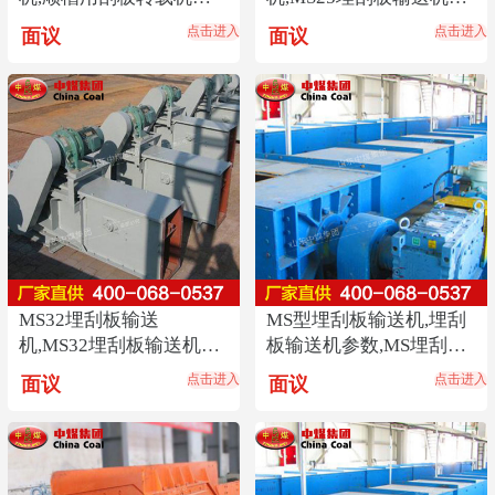
家,刮板转载机参数
货,中煤埋刮板输送机参
点击进入
点击进入
面议
面议
数
MS32埋刮板输送
MS型埋刮板输送机,埋刮
机,MS32埋刮板输送机直
板输送机参数,MS埋刮板
销,矿用埋刮板输送机参
输送机供应商直销
点击进入
点击进入
面议
面议
数