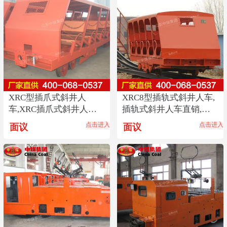
XRC型插爪式斜井人
XRC8型插轨式斜井人车,
车,XRC插爪式斜井人车
插轨式斜井人车直销,斜
厂家,插爪式斜井人车规
井人车货源热销型号
点击进入
点击进入
面议
面议
格