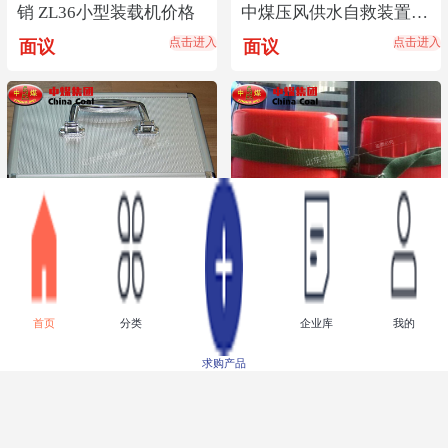
销 ZL36小型装载机价格
中煤压风供水自救装置,
供水自救器直销
点击进入
点击进入
面议
面议
BK-C02急救箱,急救箱厂
压缩氧气自救器,氧气自
首页
分类
企业库
我的
家直销,BK-C02急救箱价
救器厂家直销,压缩氧气
格优惠
自救器中煤报价
点击进入
点击进入
面议
面议
求购产品