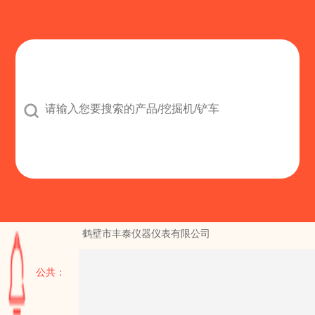

鹤壁市丰泰仪器仪表有限公司
济
公共：