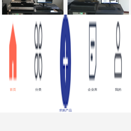
测量投影仪价格 投影仪
VMM-ST系列影像测量仪
热卖产品
特点 仪器仪表推荐
点击进入
点击进入
面议
面议
首页
分类
企业库
我的
求购产品
JZ-5/400凿井绞车用途介
JZ-10/600凿井绞车可靠