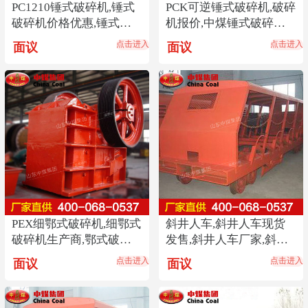
PC1210锤式破碎机,锤式
PCK可逆锤式破碎机,破碎
破碎机价格优惠,锤式破
机报价,中煤锤式破碎机
碎机现货直销
直销
点击进入
点击进入
面议
面议
PEX细鄂式破碎机,细鄂式
斜井人车,斜井人车现货
破碎机生产商,鄂式破碎
发售,斜井人车厂家,斜井
机出厂价格
人车热销型号
点击进入
点击进入
面议
面议