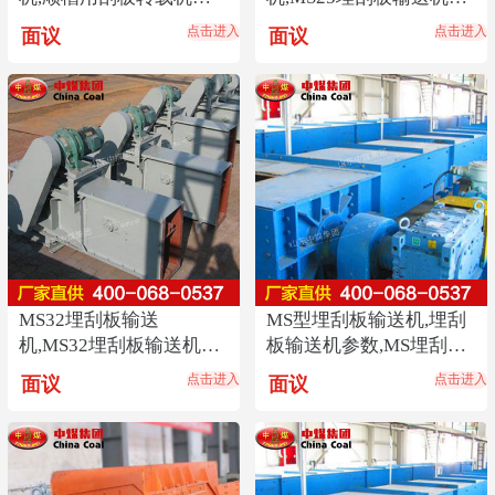
家,刮板转载机参数
货,中煤埋刮板输送机参
点击进入
点击进入
面议
面议
数
MS32埋刮板输送
MS型埋刮板输送机,埋刮
机,MS32埋刮板输送机直
板输送机参数,MS埋刮板
销,矿用埋刮板输送机参
输送机供应商直销
点击进入
点击进入
面议
面议
数