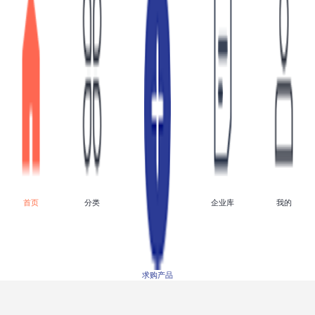
点击进入
点击进入
面议
面议
12吨蓄电池电机车,电机
8吨蓄电池电机车,蓄电池
车厂家优惠促销,蓄电池
电机车,中煤蓄电池电机
首页
分类
企业库
我的
电机车直销
车生产商热销型号
点击进入
点击进入
面议
面议
求购产品