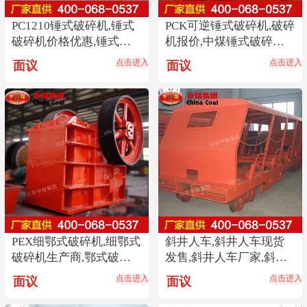
PC1210锤式破碎机,锤式
PCK可逆锤式破碎机,破碎
破碎机价格优惠,锤式破
机报价,中煤锤式破碎机
碎机现货直销
直销
点击进入
点击进入
面议
面议
PEX细鄂式破碎机,细鄂式
斜井人车,斜井人车现货
破碎机生产商,鄂式破碎
发售,斜井人车厂家,斜井
机出厂价格
人车热销型号
点击进入
点击进入
面议
面议