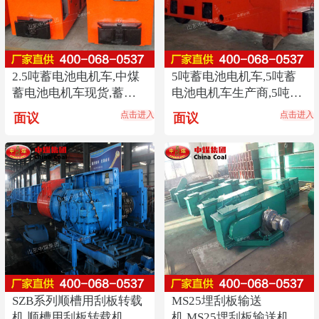
2.5吨蓄电池电机车,中煤
5吨蓄电池电机车,5吨蓄
蓄电池电机车现货,蓄电
电池电机车生产商,5吨蓄
池电机车厂家直销
电池电机车质量好
点击进入
点击进入
面议
面议
SZB系列顺槽用刮板转载
MS25埋刮板输送
机,顺槽用刮板转载机厂
机,MS25埋刮板输送机现