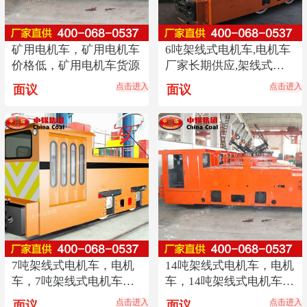
矿用电机车，矿用电机车
6吨架线式电机车,电机车
价格低，矿用电机车货源
厂家长期供应,架线式电
机车中煤价格优惠
点击进入
点击进入
面议
面议
7吨架线式电机车，电机
14吨架线式电机车，电机
车，7吨架线式电机车厂
车，14吨架线式电机车厂
家直销
家直销
点击进入
点击进入
面议
面议