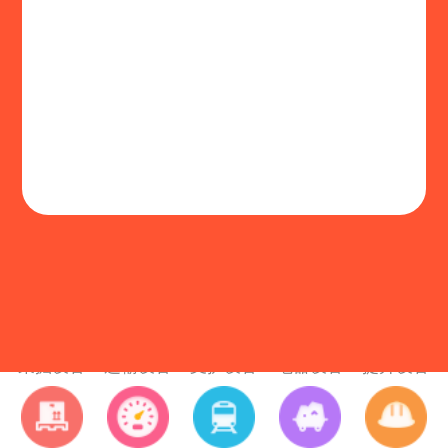
公共：
采掘设备
运输设备
支护设备
电器设备
提升设备