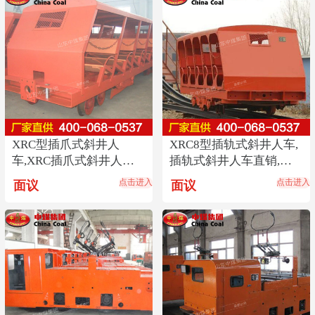
XRC型插爪式斜井人
XRC8型插轨式斜井人车,
车,XRC插爪式斜井人车
插轨式斜井人车直销,斜
厂家,插爪式斜井人车规
井人车货源热销型号
点击进入
点击进入
面议
面议
格