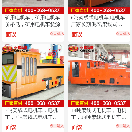
矿用电机车，矿用电机车
6吨架线式电机车,电机车
价格低，矿用电机车货源
厂家长期供应,架线式电
机车中煤价格优惠
点击进入
点击进入
面议
面议
7吨架线式电机车，电机
14吨架线式电机车，电机
车，7吨架线式电机车厂
车，14吨架线式电机车厂
家直销
家直销
点击进入
点击进入
面议
面议