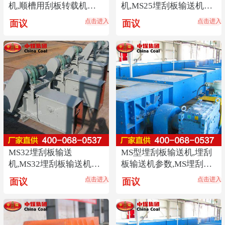
机,顺槽用刮板转载机厂
机,MS25埋刮板输送机现
家,刮板转载机参数
货,中煤埋刮板输送机参
点击进入
点击进入
面议
面议
数
MS32埋刮板输送
MS型埋刮板输送机,埋刮
机,MS32埋刮板输送机直
板输送机参数,MS埋刮板
销,矿用埋刮板输送机参
输送机供应商直销
点击进入
点击进入
面议
面议
数