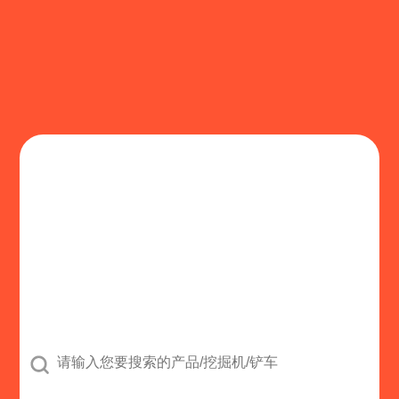
司
鹤壁市丰泰仪器仪表有限公司
