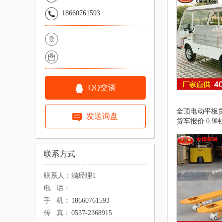
18660761593
QQ交谈
全顶电动平板
发送询盘
货车报价 0.
车
联系方式
联系人：
满经理1
电 话：
手 机：
18660761593
传 真：
0537-2368915