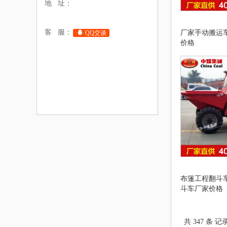
地 址：
客 服：
厂家手动搬运
QQ交谈
价格
布篷工程翻斗
斗车厂家价格
共 347 条 记