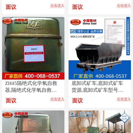
格优惠
自救器中煤报价
点击进入
点击进入
面议
面议
ZH45隔绝式化学氧自救
底卸式矿车,底卸式矿车
器,隔绝式化学氧自救器
货源,底卸式矿车型号齐
参数,自救器报价
全
点击进入
点击进入
面议
面议