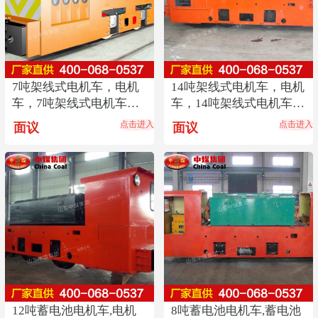
7吨架线式电机车，电机
14吨架线式电机车，电机
车，7吨架线式电机车厂
车，14吨架线式电机车厂
家直销
家直销
点击进入
点击进入
面议
面议
12吨蓄电池电机车,电机
8吨蓄电池电机车,蓄电池