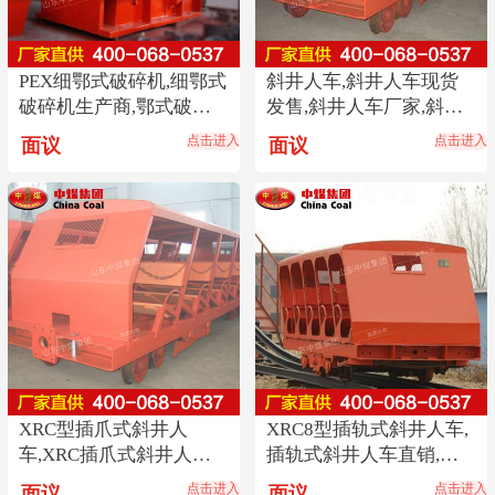
PEX细鄂式破碎机,细鄂式
斜井人车,斜井人车现货
破碎机生产商,鄂式破碎
发售,斜井人车厂家,斜井
机出厂价格
人车热销型号
点击进入
点击进入
面议
面议
XRC型插爪式斜井人
XRC8型插轨式斜井人车,
车,XRC插爪式斜井人车
插轨式斜井人车直销,斜
厂家,插爪式斜井人车规
井人车货源热销型号
点击进入
点击进入
面议
面议