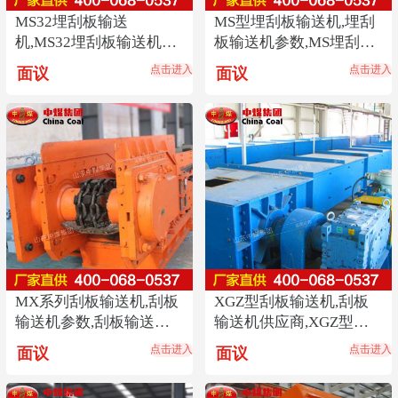
MS32埋刮板输送
MS型埋刮板输送机,埋刮
机,MS32埋刮板输送机直
板输送机参数,MS埋刮板
销,矿用埋刮板输送机参
输送机供应商直销
点击进入
点击进入
面议
面议
数
MX系列刮板输送机,刮板
XGZ型刮板输送机,刮板
输送机参数,刮板输送机
输送机供应商,XGZ型刮
专业生产商货源
板输送机供应优质现货
点击进入
点击进入
面议
面议