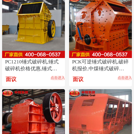
PC1210锤式破碎机,锤式
PCK可逆锤式破碎机,破碎
破碎机价格优惠,锤式破
机报价,中煤锤式破碎机
碎机现货直销
直销
点击进入
点击进入
面议
面议