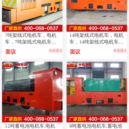
7吨架线式电机车，电机
14吨架线式电机车，电机
车，7吨架线式电机车厂
车，14吨架线式电机车厂
家直销
家直销
点击进入
点击进入
面议
面议
12吨蓄电池电机车,电机
8吨蓄电池电机车,蓄电池