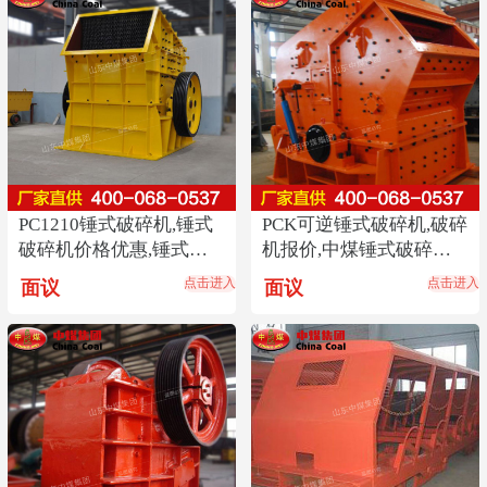
PC1210锤式破碎机,锤式
PCK可逆锤式破碎机,破碎
破碎机价格优惠,锤式破
机报价,中煤锤式破碎机
碎机现货直销
直销
点击进入
点击进入
面议
面议