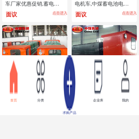
车厂家优惠促销,蓄电池
电机车,中煤蓄电池电机
电机车直销
车生产商热销型号
点击进入
点击进入
面议
面议
2.5吨蓄电池电机车,中煤
5吨蓄电池电机车,5吨蓄
首页
分类
企业库
我的
蓄电池电机车现货,蓄电
电池电机车生产商,5吨蓄
池电机车厂家直销
电池电机车质量好
点击进入
点击进入
面议
面议
求购产品