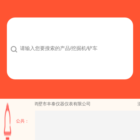

鹤壁市丰泰仪器仪表有限公司
济
公共：