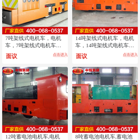
7吨架线式电机车，电机
14吨架线式电机车，电机
车，7吨架线式电机车厂
车，14吨架线式电机车厂
家直销
家直销
点击进入
点击进入
面议
面议
12吨蓄电池电机车,电机
8吨蓄电池电机车,蓄电池