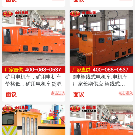
格
矿用电机车，矿用电机车
6吨架线式电机车,电机车
价格低，矿用电机车货源
厂家长期供应,架线式电
机车中煤价格优惠
点击进入
点击进入
面议
面议