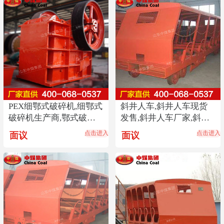
PEX细鄂式破碎机,细鄂式
斜井人车,斜井人车现货
破碎机生产商,鄂式破碎
发售,斜井人车厂家,斜井
机出厂价格
人车热销型号
点击进入
点击进入
面议
面议