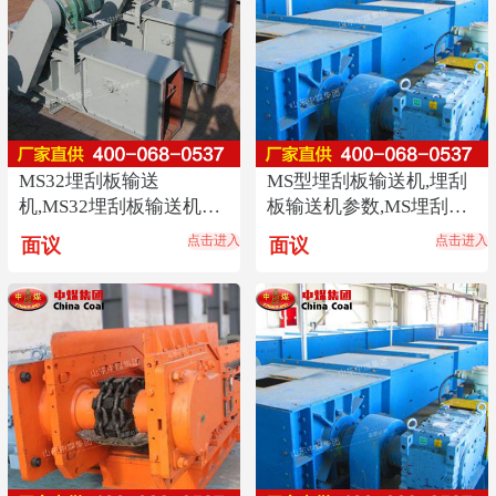
MS32埋刮板输送
MS型埋刮板输送机,埋刮
机,MS32埋刮板输送机直
板输送机参数,MS埋刮板
销,矿用埋刮板输送机参
输送机供应商直销
点击进入
点击进入
面议
面议
数