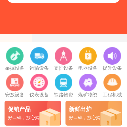
公共：
采掘设备
运输设备
支护设备
电器设备
提升设备
安放设备
仪表设备
铁路物资
煤矿物资
工程机械
促销产品
新鲜出炉
好口碑，放心购
好口碑，放心购