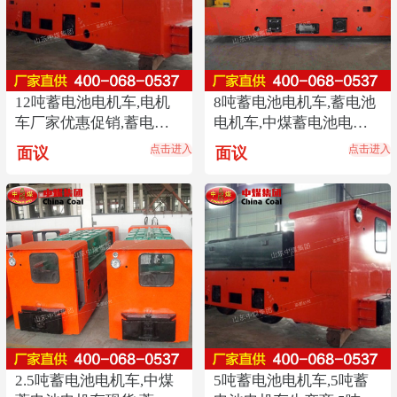
12吨蓄电池电机车,电机
8吨蓄电池电机车,蓄电池
车厂家优惠促销,蓄电池
电机车,中煤蓄电池电机
电机车直销
车生产商热销型号
点击进入
点击进入
面议
面议
2.5吨蓄电池电机车,中煤
5吨蓄电池电机车,5吨蓄