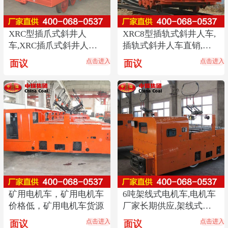
XRC型插爪式斜井人
XRC8型插轨式斜井人车,
车,XRC插爪式斜井人车
插轨式斜井人车直销,斜
厂家,插爪式斜井人车规
井人车货源热销型号
点击进入
点击进入
面议
面议
格
矿用电机车，矿用电机车
6吨架线式电机车,电机车
价格低，矿用电机车货源
厂家长期供应,架线式电
机车中煤价格优惠
点击进入
点击进入
面议
面议