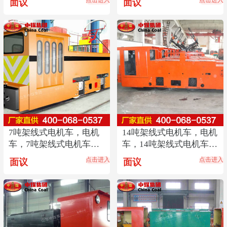
点击进入
点击进入
面议
面议
7吨架线式电机车，电机
14吨架线式电机车，电机
车，7吨架线式电机车厂
车，14吨架线式电机车厂
家直销
家直销
点击进入
点击进入
面议
面议