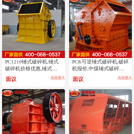
PC1210锤式破碎机,锤式
PCK可逆锤式破碎机,破碎
破碎机价格优惠,锤式破
机报价,中煤锤式破碎机
碎机现货直销
直销
点击进入
点击进入
面议
面议