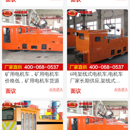
格
矿用电机车，矿用电机车
6吨架线式电机车,电机车
价格低，矿用电机车货源
厂家长期供应,架线式电
机车中煤价格优惠
点击进入
点击进入
面议
面议