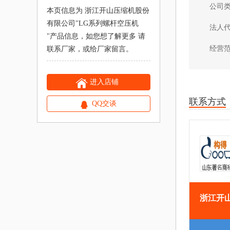
公司
本页信息为 浙江开山压缩机股份
有限公司"
LG系列螺杆空压机
法人
"产品信息，如您想了解更多 请
经营
联系厂家，或给厂家留言。
进入店铺
联系方式
QQ交谈
浙江开
电
传
地
公司主页
话
真
址