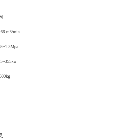
列
~66 m3/min
.8~1.3Mpa
.5~355kw
600kg

息