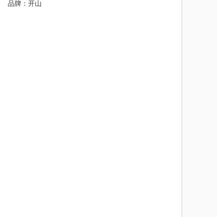
																	品牌：开山