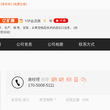
[请登录]
[免费注册]
6
VIP会员第
年
计、生产、销 售、安装，从事货物及技术的进出口业务。 [依
营活动]
绍
公司资质
公司相册
联系方式
唐经理
经理
170-5008-5111
发货地
浙江
发货期限
7
供货总量
1000