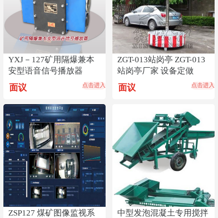
YXJ－127矿用隔爆兼本
ZGT-013站岗亭 ZGT-013
安型语音信号播放器
站岗亭厂家 设备定做
点击进入
点击进入
面议
面议
ZSP127 煤矿图像监视系
中型发泡混凝土专用搅拌