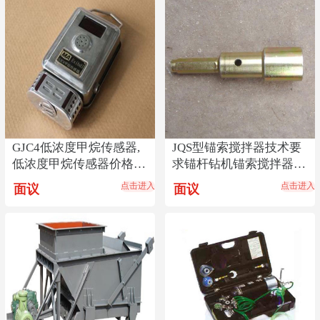
GJC4低浓度甲烷传感器,
JQS型锚索搅拌器技术要
低浓度甲烷传感器价格
求锚杆钻机锚索搅拌器安
低,传感器货源热销
装方式锚索搅拌器
点击进入
点击进入
面议
面议