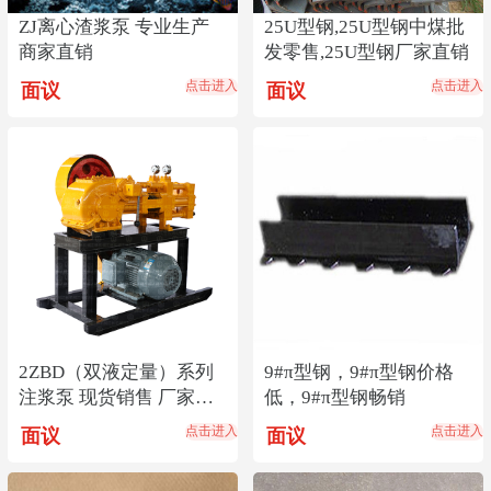
ZJ离心渣浆泵 专业生产
25U型钢,25U型钢中煤批
商家直销
发零售,25U型钢厂家直销
点击进入
点击进入
面议
面议
2ZBD（双液定量）系列
9#π型钢，9#π型钢价格
注浆泵 现货销售 厂家直
低，9#π型钢畅销
销
点击进入
点击进入
面议
面议