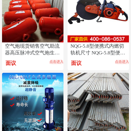
空气炮现货销售空气助流
NQG-5.8型便携式内燃切
器高压脉冲式空气炮生产
轨机尺寸 NQG-5.8型便携
厂煤仓料仓清堵器
式内燃切轨机
点击进入
点击进入
面议
面议