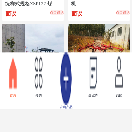
统样式规格ZSP127 煤矿
机
图像监视系统销售
点击进入
点击进入
面议
面议
井下30装载机操作方式装
优质圆盘搂草机 圆盘搂
首页
分类
企业库
我的
载机技术参数井下装载机
草机技术参数 圆盘搂草
机厂家直销
点击进入
点击进入
面议
面议
求购产品