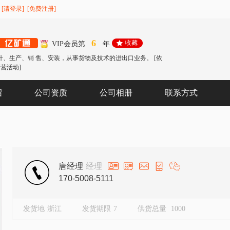
[请登录]
[免费注册]
6
VIP会员第
年
计、生产、销 售、安装，从事货物及技术的进出口业务。 [依
营活动]
绍
公司资质
公司相册
联系方式
唐经理
经理
170-5008-5111
发货地
浙江
发货期限
7
供货总量
1000