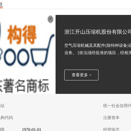
息
浙江开山压缩机股份有限公
空气压缩机械及其配件(除特种设备)
业务。 [依法须经批准的项目，经相
查看更多 >
地址
统一社会信用
机构代码
注册资本
期限
1970-01-01
经营状态