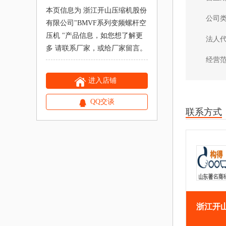
本页信息为 浙江开山压缩机股份
公司
有限公司"
BMVF系列变频螺杆空
压机
"产品信息，如您想了解更
法人
多 请联系厂家，或给厂家留言。
经营
进入店铺
QQ交谈
联系方式
浙江开
电
传
地
公司主页
话
真
址