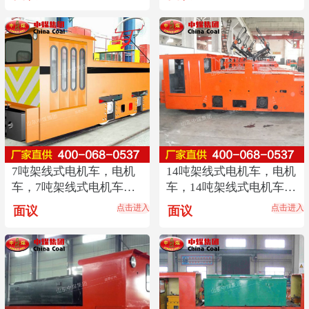
7吨架线式电机车，电机
14吨架线式电机车，电机
车，7吨架线式电机车厂
车，14吨架线式电机车厂
家直销
家直销
点击进入
点击进入
面议
面议